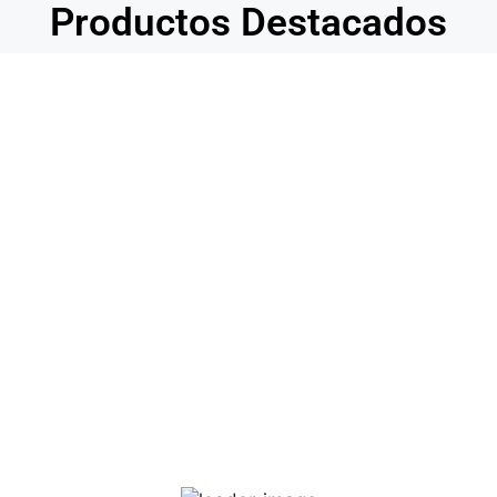
Productos Destacados
Albóndigas de pollo con tomate
5,65
€
IVA incl.
AÑADIR AL CARRITO
Estofado de ternera con patatas
5,55
€
IVA incl.
AÑADIR AL CARRITO